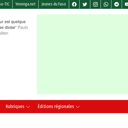
so-TIC
Yenenga.net
Jeunes du Faso
r est quelque
 se divise”
Paulo
ilien
Rubriques
Éditions régionales