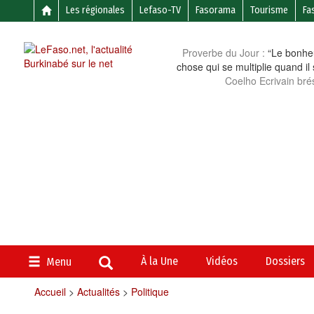
Les régionales
Lefaso-TV
Fasorama
Tourisme
Fa
Proverbe du Jour :
“Le bonheu
chose qui se multiplie quand il
Coelho Ecrivain brés
À la Une
Vidéos
Dossiers
Menu
Accueil
>
Actualités
>
Politique