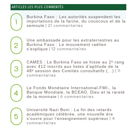
ARTICLES LES PLUS COMMENTÉS
Burkina Faso : Les autorités suspendent les
1
importations de la farine, du couscous et de la
| 21 commentaires
semoule
Une ambassade pour les extraterrestres au
2
Burkina Faso : Le mouvement raëlien
| 12 commentaires
s’explique
CAMES : Le Burkina Faso se hisse au 2ᵉ rang
3
avec 412 inscrits aux listes d’aptitude de la
| 11
48ᵉ session des Comités consultatifs (…)
commentaires
Le Fonds Monétaire International-FMI-, la
4
Banque Mondiale, la BCEAO, Dieu et la rareté
| 6 commentaires
de la monnaie
Université Nazi Boni : La fin des retards
5
académiques célébrée, une nouvelle ère
| 4
s’ouvre pour l’enseignement supérieur
commentaires