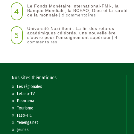
Le Fonds Monétaire International-FMI-, la
4
Banque Mondiale, la BCEAO, Dieu et la rareté
| 6 commentaires
de la monnaie
Université Nazi Boni : La fin des retards
5
académiques célébrée, une nouvelle ère
| 4
s’ouvre pour l’enseignement supérieur
commentaires
Nos sites thématiques
»
Les régionales
»
Lefaso-TV
»
Fasorama
»
Tourisme
»
Faso-TIC
»
Yenenga.net
»
Jeunes