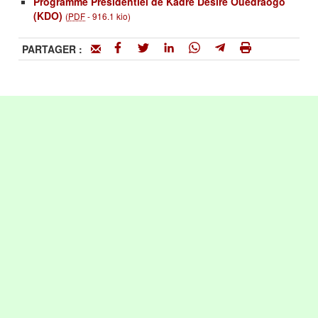
Programme Présidentiel de Kadré Désiré Ouédraogo
(KDO)
(
PDF
-
916.1 kio
)
PARTAGER :