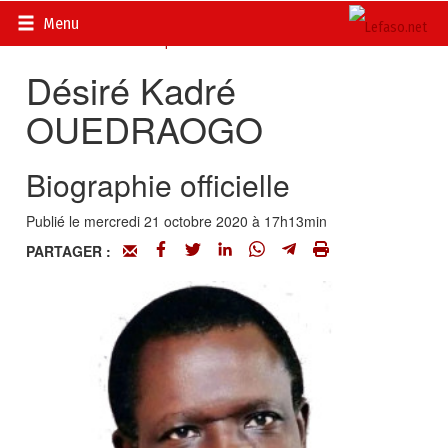
Accueil
>
Actualités
>
DOSSIERS
>
Élections 2020
>
Menu
Candidats à l’élection présidentielle 2020 au Burkina Faso
Désiré Kadré
OUEDRAOGO
Biographie officielle
Publié le mercredi 21 octobre 2020 à 17h13min
PARTAGER :