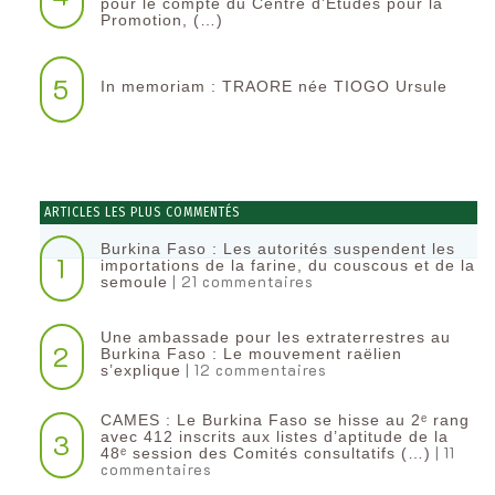
pour le compte du Centre d’Etudes pour la
Promotion, (…)
5
In memoriam : TRAORE née TIOGO Ursule
ARTICLES LES PLUS COMMENTÉS
Burkina Faso : Les autorités suspendent les
1
importations de la farine, du couscous et de la
| 21 commentaires
semoule
Une ambassade pour les extraterrestres au
2
Burkina Faso : Le mouvement raëlien
| 12 commentaires
s’explique
CAMES : Le Burkina Faso se hisse au 2ᵉ rang
3
avec 412 inscrits aux listes d’aptitude de la
| 11
48ᵉ session des Comités consultatifs (…)
commentaires