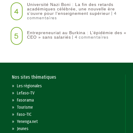
Université Nazi Boni : La fin des retards
4
académiques célébrée, une nouvelle ère
| 4
s’ouvre pour l’enseignement supérieur
commentaires
Entrepreneuriat au Burkina : L’épidémie des «
5
| 4 commentaires
CEO » sans salariés
Nos sites thématiques
»
Les régionales
»
Lefaso-TV
»
Fasorama
»
Tourisme
»
Faso-TIC
»
Yenenga.net
»
Jeunes