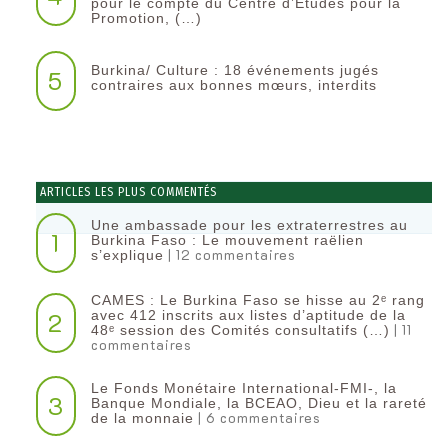
pour le compte du Centre d’Etudes pour la
Promotion, (…)
Burkina/ Culture : 18 événements jugés
5
contraires aux bonnes mœurs, interdits
ARTICLES LES PLUS COMMENTÉS
Une ambassade pour les extraterrestres au
1
Burkina Faso : Le mouvement raëlien
| 12 commentaires
s’explique
CAMES : Le Burkina Faso se hisse au 2ᵉ rang
2
avec 412 inscrits aux listes d’aptitude de la
| 11
48ᵉ session des Comités consultatifs (…)
commentaires
Le Fonds Monétaire International-FMI-, la
3
Banque Mondiale, la BCEAO, Dieu et la rareté
| 6 commentaires
de la monnaie