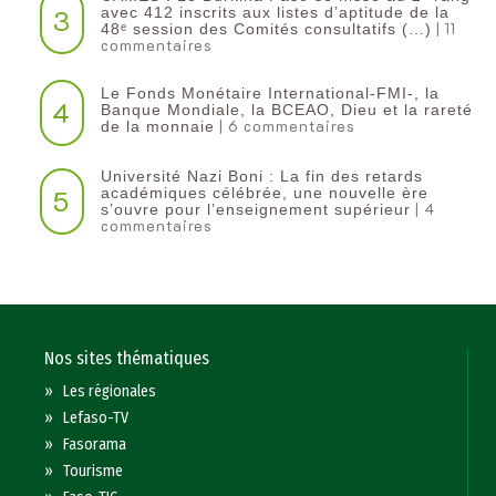
3
avec 412 inscrits aux listes d’aptitude de la
| 11
48ᵉ session des Comités consultatifs (…)
commentaires
Le Fonds Monétaire International-FMI-, la
4
Banque Mondiale, la BCEAO, Dieu et la rareté
| 6 commentaires
de la monnaie
Université Nazi Boni : La fin des retards
5
académiques célébrée, une nouvelle ère
| 4
s’ouvre pour l’enseignement supérieur
commentaires
Nos sites thématiques
»
Les régionales
»
Lefaso-TV
»
Fasorama
»
Tourisme