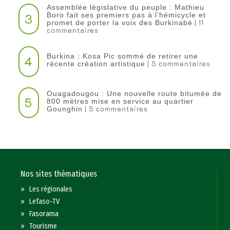
Assemblée législative du peuple : Mathieu
3
Boro fait ses premiers pas à l’hémicycle et
| 11
promet de porter la voix des Burkinabè
commentaires
Burkina : Kosa Pic sommé de retirer une
4
| 5 commentaires
récente création artistique
Ouagadougou : Une nouvelle route bitumée de
5
800 mètres mise en service au quartier
| 5 commentaires
Gounghin
Nos sites thématiques
»
Les régionales
»
Lefaso-TV
»
Fasorama
»
Tourisme