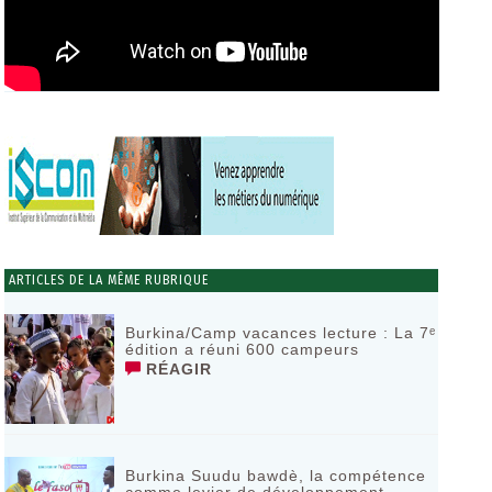
ARTICLES DE LA MÊME RUBRIQUE
Burkina/Camp vacances lecture : La 7ᵉ
édition a réuni 600 campeurs
RÉAGIR
Burkina Suudu bawdè, la compétence