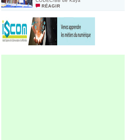
CODEC/BB de Kaya
RÉAGIR