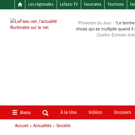
Les régionales
Lefaso-TV
Fasorama
Tourisme
Fa
Proverbe du Jour :
“Le bonheu
chose qui se multiplie quand il
Coelho Ecrivain brés
À la Une
Vidéos
Dossiers
Menu
Accueil
>
Actualités
>
Société