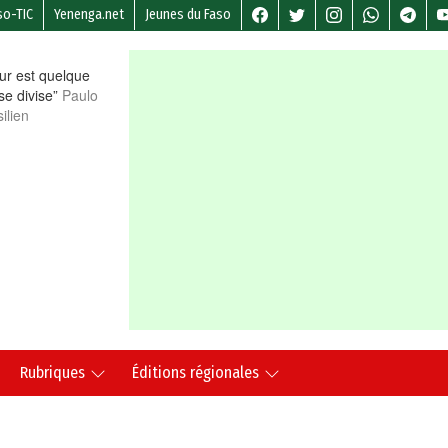
so-TIC
Yenenga.net
Jeunes du Faso
r est quelque
 se divise”
Paulo
ilien
Rubriques
Éditions régionales