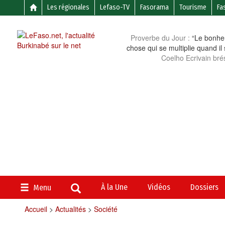
Les régionales
Lefaso-TV
Fasorama
Tourisme
Fa
Proverbe du Jour :
“Le bonheu
chose qui se multiplie quand il
Coelho Ecrivain brés
À la Une
Vidéos
Dossiers
Menu
Accueil
>
Actualités
>
Société