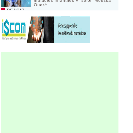
maladies infantiles », selon Moussa
Ouaré
RÉAGIR