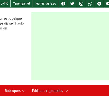
so-TIC
Yenenga.net
Jeunes du Faso
r est quelque
 se divise”
Paulo
ilien
Rubriques
Éditions régionales