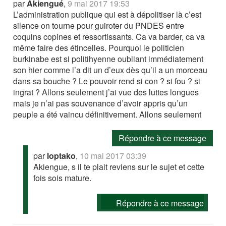
par
Akiengué
,
9 mai 2017 19:53
L’administration publique qui est à dépolitiser là c’est
silence on tourne pour guiroter du PNDES entre
coquins copines et ressortissants. Ca va barder, ca va
même faire des étincelles. Pourquoi le politicien
burkinabe est si politihyenne oubliant immédiatement
son hier comme l’a dit un d’eux dès qu’il a un morceau
dans sa bouche ? Le pouvoir rend si con ? si fou ? si
ingrat ? Allons seulement j’ai vue des luttes longues
mais je n’ai pas souvenance d’avoir appris qu’un
peuple a été vaincu définitivement. Allons seulement
Répondre à ce message
par
loptako
,
10 mai 2017 03:39
Akiengue, s il te plait reviens sur le sujet et cette
fois sois mature.
Répondre à ce message