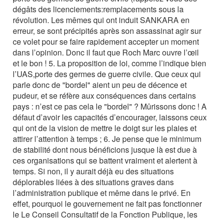
dégâts des licenciements:remplacements sous la
révolution. Les mêmes qui ont induit SANKARA en
erreur, se sont précipités après son assassinat agir sur
ce volet pour se faire rapidement accepter un moment
dans l’opinion. Donc il faut que Roch Marc ouvre l’œil
et le bon ! 5. La proposition de loi, comme l’indique bien
l’UAS,porte des germes de guerre civile. Que ceux qui
parle donc de "bordel" aient un peu de décence et
pudeur, et se réfère aux conséquences dans certains
pays : n’est ce pas cela le "bordel" ? Mûrissons donc ! A
défaut d’avoir les capacités d’encourager, laissons ceux
qui ont de la vision de mettre le doigt sur les plaies et
attirer l’attention à temps ; 6. Je pense que le minimum
de stabilité dont nous bénéficions jusque là est due à
ces organisations qui se battent vraiment et alertent à
temps. Si non, il y aurait déjà eu des situations
déplorables liées à des situations graves dans
l’administration publique et même dans le privé. En
effet, pourquoi le gouvernement ne fait pas fonctionner
le Le Conseil Consultatif de la Fonction Publique, les