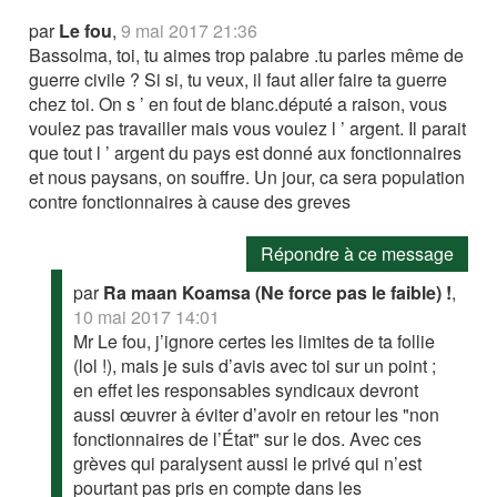
par
Le fou
,
9 mai 2017 21:36
Bassolma, toi, tu aimes trop palabre .tu parles même de
guerre civile ? Si si, tu veux, il faut aller faire ta guerre
chez toi. On s ’ en fout de blanc.député a raison, vous
voulez pas travailler mais vous voulez l ’ argent. Il parait
que tout l ’ argent du pays est donné aux fonctionnaires
et nous paysans, on souffre. Un jour, ca sera population
contre fonctionnaires à cause des greves
Répondre à ce message
par
Ra maan Koamsa (Ne force pas le faible) !
,
10 mai 2017 14:01
Mr Le fou, j’ignore certes les limites de ta follie
(lol !), mais je suis d’avis avec toi sur un point ;
en effet les responsables syndicaux devront
aussi œuvrer à éviter d’avoir en retour les "non
fonctionnaires de l’État" sur le dos. Avec ces
grèves qui paralysent aussi le privé qui n’est
pourtant pas pris en compte dans les