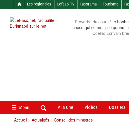
Les régionales
Lefaso-TV
Fasorama
Tourisme
Fa
Proverbe du Jour :
“Le bonheu
chose qui se multiplie quand il
Coelho Ecrivain brés
À la Une
Vidéos
Dossiers
Menu
Accueil
>
Actualités
>
Conseil des ministres