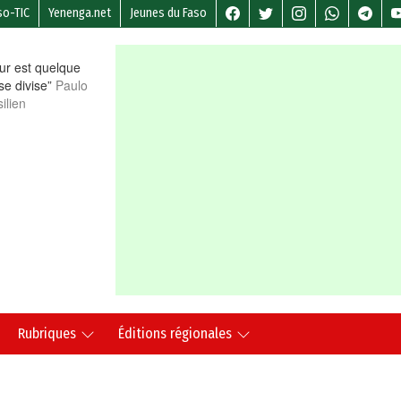
so-TIC
Yenenga.net
Jeunes du Faso
r est quelque
 se divise”
Paulo
ilien
Rubriques
Éditions régionales