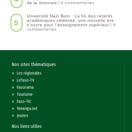
| 6 commentaires
de la monnaie
Université Nazi Boni : La fin des retards
5
académiques célébrée, une nouvelle ère
| 4
s’ouvre pour l’enseignement supérieur
commentaires
Nos sites thématiques
»
Les régionales
»
Lefaso-TV
»
Fasorama
»
Tourisme
»
Faso-TIC
»
Yenenga.net
»
Jeunes
Nos liens utiles