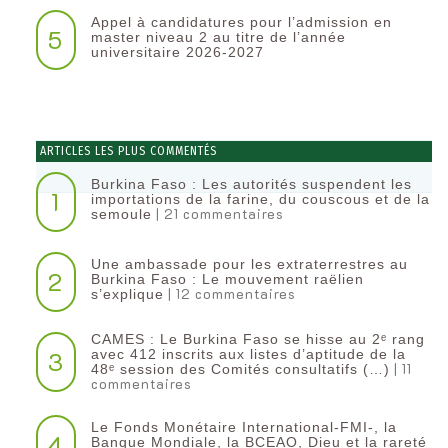
Appel à candidatures pour l’admission en
5
master niveau 2 au titre de l’année
universitaire 2026-2027
ARTICLES LES PLUS COMMENTÉS
Burkina Faso : Les autorités suspendent les
1
importations de la farine, du couscous et de la
| 21 commentaires
semoule
Une ambassade pour les extraterrestres au
2
Burkina Faso : Le mouvement raëlien
| 12 commentaires
s’explique
CAMES : Le Burkina Faso se hisse au 2ᵉ rang
3
avec 412 inscrits aux listes d’aptitude de la
| 11
48ᵉ session des Comités consultatifs (…)
commentaires
Le Fonds Monétaire International-FMI-, la
4
Banque Mondiale, la BCEAO, Dieu et la rareté