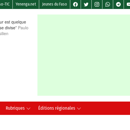
so-TIC
Yenenga.net
Jeunes du Faso
r est quelque
 se divise”
Paulo
ilien
Rubriques
Éditions régionales