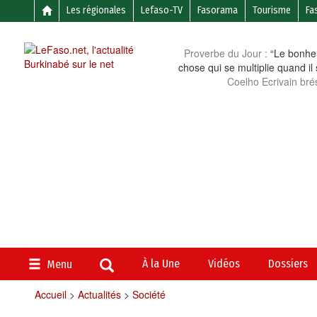
Les régionales
Lefaso-TV
Fasorama
Tourisme
Fa
Proverbe du Jour :
“Le bonheu
chose qui se multiplie quand il
Coelho Ecrivain brés
À la Une
Vidéos
Dossiers
Menu
Accueil
>
Actualités
>
Société