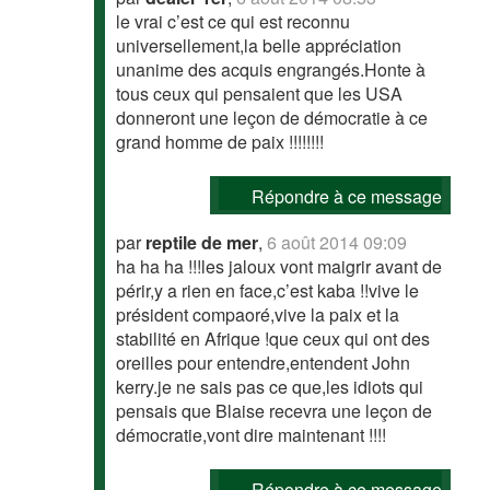
le vrai c’est ce qui est reconnu
universellement,la belle appréciation
unanime des acquis engrangés.Honte à
tous ceux qui pensaient que les USA
donneront une leçon de démocratie à ce
grand homme de paix !!!!!!!!
Répondre à ce message
par
reptile de mer
,
6 août 2014 09:09
ha ha ha !!!les jaloux vont maigrir avant de
périr,y a rien en face,c’est kaba !!vive le
président compaoré,vive la paix et la
stabilité en Afrique !que ceux qui ont des
oreilles pour entendre,entendent John
kerry.je ne sais pas ce que,les idiots qui
pensais que Blaise recevra une leçon de
démocratie,vont dire maintenant !!!!
Répondre à ce message