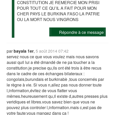
CONSTITUTION JE REMERCIE MON PRISI
POUR TOUT CE QU’IL A FAIT POUR MON
CHER PAYS LE BURKINA FASO LA PATRIE
OU LA MORT NOUS VINGRONS
Répondre à ce message
par
bayala 1er
,
5 août 2014 07:42
servez nous ce que vous voulez mais nous savons
aussi quil lui a été dmandé de ne pa toucher a la
constitution.je precise qu,ils ont été trois à être recus
dans le cadre de ces échanges bilateraux :
congolais,burundais et burkinabè ,tous concernés par
le règne à vie. Si vous n,allez pas nous donner toute
l,information,évitez de vous flatter vous
mêmes.heureusement qu,il existe d,autres presses plus
veridiques et libres.vous savez bien que vous ne
pouvez plus controler l,information.mais c,est pas de
votre faute:vous mangez dans ça !