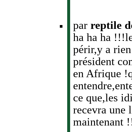
par
reptile 
ha ha ha !!!l
périr,y a rie
président com
en Afrique !q
entendre,ente
ce que,les id
recevra une 
maintenant !