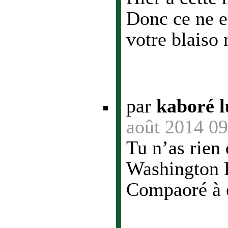
Donc ce ne e
votre blaiso 
par
kaboré l
août 2014 09
Tu n’as rien d
Washington 
Compaoré à é