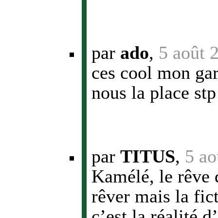
par
ado
,
5 août 
ces cool mon gar 
nous la place stp
par
TITUS
,
5 ao
Kamélé, le rêve q
rêver mais la fict
c’est la réalité d