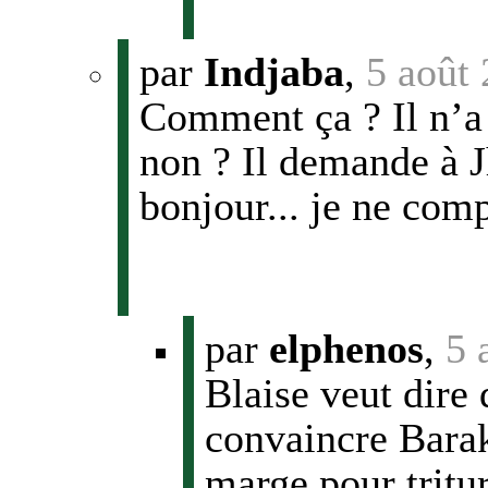
par
Indjaba
,
5 août
Comment ça ? Il n’a
non ? Il demande à J
bonjour... je ne com
par
elphenos
,
5 
Blaise veut dire
convaincre Barak
marge pour tritu