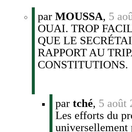
par
MOUSSA
,
5 ao
OUAI. TROP FACIL
QUE LE SECRÉTAI
RAPPORT AU TRI
CONSTITUTIONS.
par
tché
,
5 août
Les efforts du p
universellement p