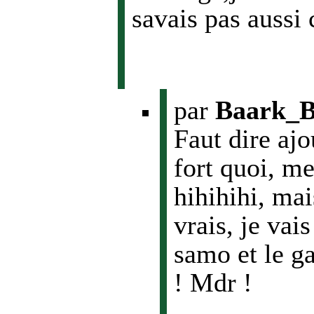
savais pas aussi
par
Baark_B
Faut dire aj
fort quoi, m
hihihihi, mai
vrais, je va
samo et le g
! Mdr !