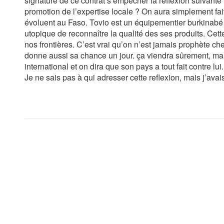
signature de ce contrat s’empêcher la reflexion suivante : 
promotion de l’expertise locale ? On aura simplement fai
évoluent au Faso. Tovio est un équipementier burkinabé q
utopique de reconnaître la qualité des ses produits. Cet
nos frontières. C’est vrai qu’on n’est jamais prophète c
donne aussi sa chance un jour. ça viendra sûrement, mais l
international et on dira que son pays a tout fait contre l
Je ne sais pas à qui adresser cette reflexion, mais j’ava