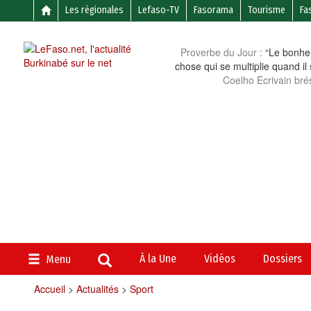
Les régionales
Lefaso-TV
Fasorama
Tourisme
Fa
Proverbe du Jour :
“Le bonheu
chose qui se multiplie quand il
Coelho Ecrivain brés
À la Une
Vidéos
Dossiers
Menu
Accueil
>
Actualités
>
Sport