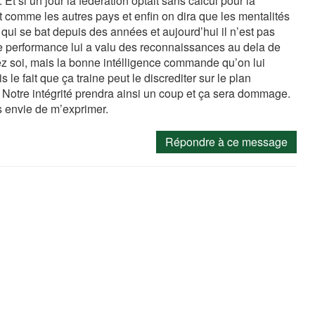
Et si un jour la fédération optait sans calcul pour la
t comme les autres pays et enfin on dira que les mentalités
ui se bat depuis des années et aujourd’hui il n’est pas
te performance lui a valu des reconnaissances au dela de
hez soi, mais la bonne intélligence commande qu’on lui
e fait que ça traine peut le discrediter sur le plan
ui. Notre intégrité prendra ainsi un coup et ça sera dommage.
is envie de m’exprimer.
Répondre à ce message