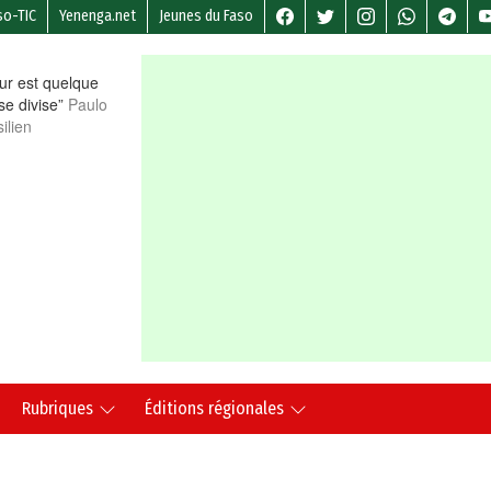
so-TIC
Yenenga.net
Jeunes du Faso
r est quelque
 se divise”
Paulo
ilien
Rubriques
Éditions régionales