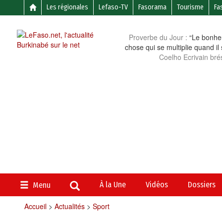
Les régionales
Lefaso-TV
Fasorama
Tourisme
Fa
Proverbe du Jour :
“Le bonheu
chose qui se multiplie quand il
Coelho Ecrivain brés
À la Une
Vidéos
Dossiers
Menu
Accueil
>
Actualités
>
Sport