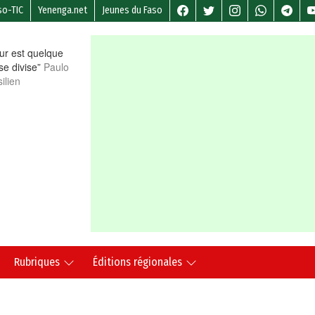
so-TIC
Yenenga.net
Jeunes du Faso
r est quelque
 se divise”
Paulo
ilien
Rubriques
Éditions régionales