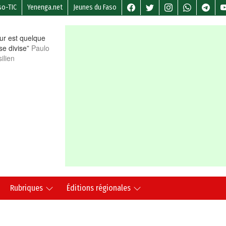
so-TIC
Yenenga.net
Jeunes du Faso
r est quelque
 se divise”
Paulo
ilien
Rubriques
Éditions régionales