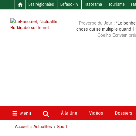
Les régionales
Lefaso-TV
Fasorama
Tourisme
Fa
Proverbe du Jour :
“Le bonheu
chose qui se multiplie quand il
Coelho Ecrivain brés
À la Une
Vidéos
Dossiers
Menu
Accueil
>
Actualités
>
Sport