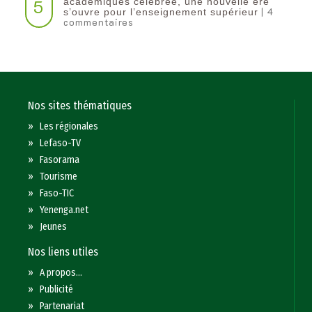
5
académiques célébrée, une nouvelle ère
| 4
s’ouvre pour l’enseignement supérieur
commentaires
Nos sites thématiques
»
Les régionales
»
Lefaso-TV
»
Fasorama
»
Tourisme
»
Faso-TIC
»
Yenenga.net
»
Jeunes
Nos liens utiles
»
A propos...
»
Publicité
»
Partenariat