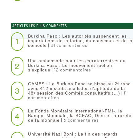
ARTICLES LES PLUS COMMENTÉS
Burkina Faso : Les autorités suspendent les
1
importations de la farine, du couscous et de la
| 21 commentaires
semoule
Une ambassade pour les extraterrestres au
2
Burkina Faso : Le mouvement raëlien
| 12 commentaires
s’explique
CAMES : Le Burkina Faso se hisse au 2ᵉ rang
3
avec 412 inscrits aux listes d’aptitude de la
| 11
48ᵉ session des Comités consultatifs (…)
commentaires
Le Fonds Monétaire International-FMI-, la
4
Banque Mondiale, la BCEAO, Dieu et la rareté
| 6 commentaires
de la monnaie
Université Nazi Boni : La fin des retards