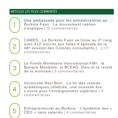
ARTICLES LES PLUS COMMENTÉS
Une ambassade pour les extraterrestres au
1
Burkina Faso : Le mouvement raëlien
| 12 commentaires
s’explique
CAMES : Le Burkina Faso se hisse au 2ᵉ rang
2
avec 412 inscrits aux listes d’aptitude de la
| 11
48ᵉ session des Comités consultatifs (…)
commentaires
Le Fonds Monétaire International-FMI-, la
3
Banque Mondiale, la BCEAO, Dieu et la rareté
| 6 commentaires
de la monnaie
Université Nazi Boni : La fin des retards
4
académiques célébrée, une nouvelle ère
| 4
s’ouvre pour l’enseignement supérieur
commentaires
Entrepreneuriat au Burkina : L’épidémie des «
5
| 4 commentaires
CEO » sans salariés