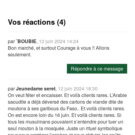
Vos réactions (4)
par
¨BOUBIE
,
12 juin 2024 14:24
Bon marché, et surtout Courage à vous !! Allons
seulement.
Répondre à ce message
par
Jeunedame seret
,
12 juin 2024 18:30
On veut fêter et encaisser. Et voilà clients rares. L’Arabie
saoudite a déjà déversé des cartons de viande dite de
moutons à ses garibous du Faso.. Et voilà clients rares.
On est encore loin du 16 juin. Et voilà clients rares. Si
tous les musulmans pouvaient s’entendre pour tuer un
seul mouton à la mosquée. Juste un rituel symbolique
pour nous protéger l’espèce et nous réduire les coûts,