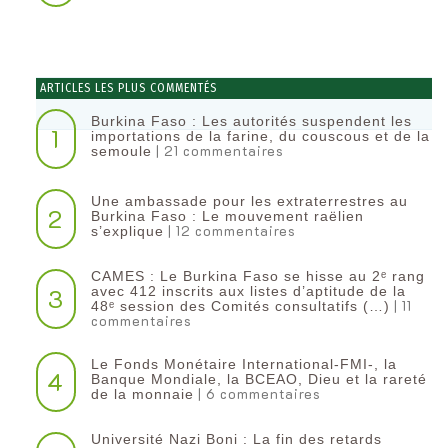
ARTICLES LES PLUS COMMENTÉS
Burkina Faso : Les autorités suspendent les
1
importations de la farine, du couscous et de la
| 21 commentaires
semoule
Une ambassade pour les extraterrestres au
2
Burkina Faso : Le mouvement raëlien
| 12 commentaires
s’explique
CAMES : Le Burkina Faso se hisse au 2ᵉ rang
3
avec 412 inscrits aux listes d’aptitude de la
| 11
48ᵉ session des Comités consultatifs (…)
commentaires
Le Fonds Monétaire International-FMI-, la
4
Banque Mondiale, la BCEAO, Dieu et la rareté
| 6 commentaires
de la monnaie
Université Nazi Boni : La fin des retards