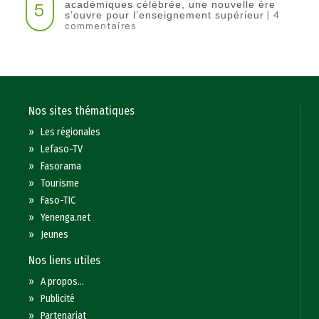
5
académiques célébrée, une nouvelle ère
| 4
s’ouvre pour l’enseignement supérieur
commentaires
Nos sites thématiques
»
Les régionales
»
Lefaso-TV
»
Fasorama
»
Tourisme
»
Faso-TIC
»
Yenenga.net
»
Jeunes
Nos liens utiles
»
A propos...
»
Publicité
»
Partenariat