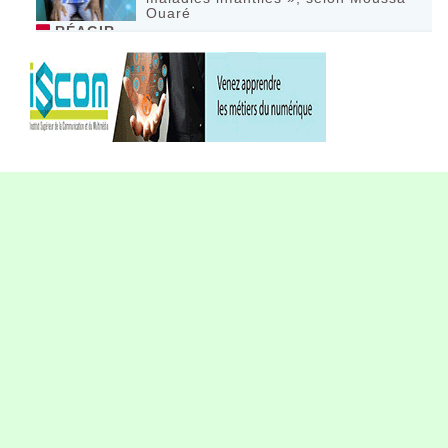
Ouaré
RÉAGIR