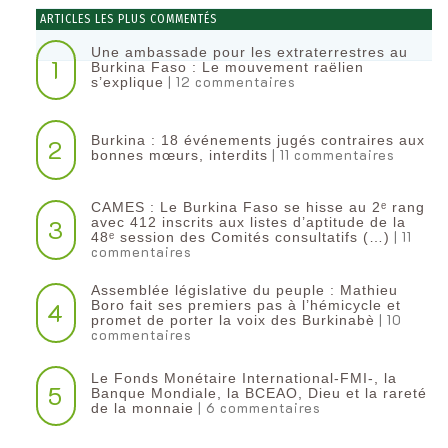
ARTICLES LES PLUS COMMENTÉS
Une ambassade pour les extraterrestres au
1
Burkina Faso : Le mouvement raëlien
| 12 commentaires
s’explique
Burkina : 18 événements jugés contraires aux
2
| 11 commentaires
bonnes mœurs, interdits
CAMES : Le Burkina Faso se hisse au 2ᵉ rang
3
avec 412 inscrits aux listes d’aptitude de la
| 11
48ᵉ session des Comités consultatifs (…)
commentaires
Assemblée législative du peuple : Mathieu
4
Boro fait ses premiers pas à l’hémicycle et
| 10
promet de porter la voix des Burkinabè
commentaires
Le Fonds Monétaire International-FMI-, la
5
Banque Mondiale, la BCEAO, Dieu et la rareté
| 6 commentaires
de la monnaie