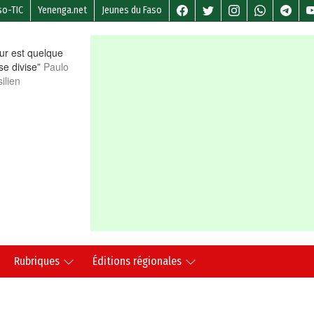
so-TIC
Yenenga.net
Jeunes du Faso
r est quelque
 se divise”
Paulo
ilien
Rubriques
Éditions régionales