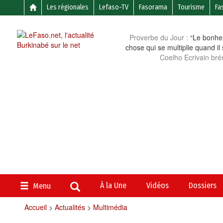
Les régionales
Lefaso-TV
Fasorama
Tourisme
Fa
Proverbe du Jour :
“Le bonheu
chose qui se multiplie quand il
Coelho Ecrivain brés
À la Une
Vidéos
Dossiers
Menu
Accueil
>
Actualités
>
Multimédia