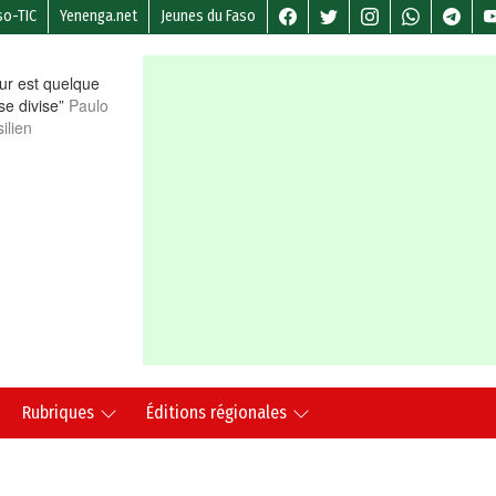
so-TIC
Yenenga.net
Jeunes du Faso
r est quelque
 se divise”
Paulo
ilien
Rubriques
Éditions régionales