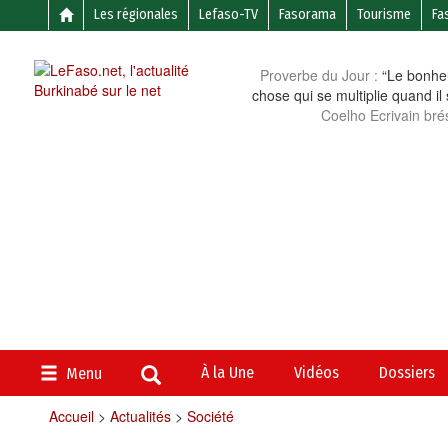
Les régionales
Lefaso-TV
Fasorama
Tourisme
Fa
Proverbe du Jour :
“Le bonheu
chose qui se multiplie quand il
Coelho Ecrivain brés
À la Une
Vidéos
Dossiers
Menu
Accueil
>
Actualités
>
Société