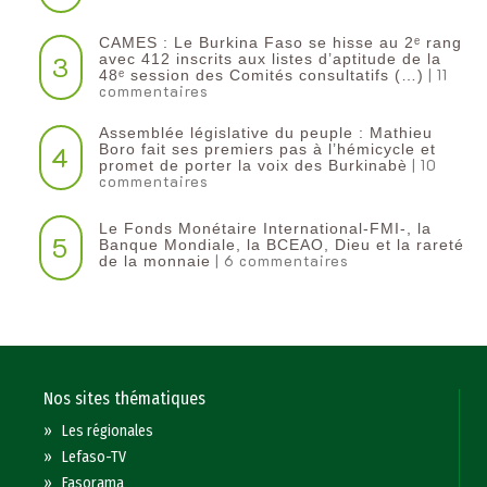
CAMES : Le Burkina Faso se hisse au 2ᵉ rang
3
avec 412 inscrits aux listes d’aptitude de la
| 11
48ᵉ session des Comités consultatifs (…)
commentaires
Assemblée législative du peuple : Mathieu
4
Boro fait ses premiers pas à l’hémicycle et
| 10
promet de porter la voix des Burkinabè
commentaires
Le Fonds Monétaire International-FMI-, la
5
Banque Mondiale, la BCEAO, Dieu et la rareté
| 6 commentaires
de la monnaie
Nos sites thématiques
»
Les régionales
»
Lefaso-TV
»
Fasorama