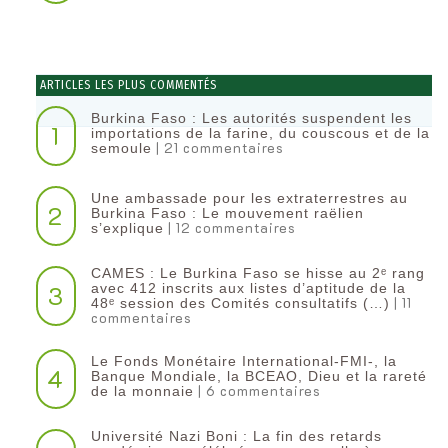
ARTICLES LES PLUS COMMENTÉS
Burkina Faso : Les autorités suspendent les
1
importations de la farine, du couscous et de la
| 21 commentaires
semoule
Une ambassade pour les extraterrestres au
2
Burkina Faso : Le mouvement raëlien
| 12 commentaires
s’explique
CAMES : Le Burkina Faso se hisse au 2ᵉ rang
3
avec 412 inscrits aux listes d’aptitude de la
| 11
48ᵉ session des Comités consultatifs (…)
commentaires
Le Fonds Monétaire International-FMI-, la
4
Banque Mondiale, la BCEAO, Dieu et la rareté
| 6 commentaires
de la monnaie
Université Nazi Boni : La fin des retards