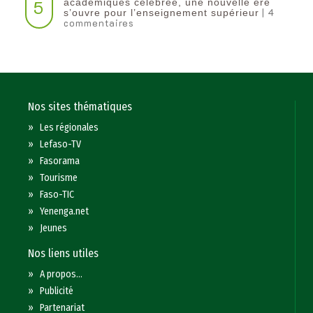
5
académiques célébrée, une nouvelle ère
| 4
s’ouvre pour l’enseignement supérieur
commentaires
Nos sites thématiques
»
Les régionales
»
Lefaso-TV
»
Fasorama
»
Tourisme
»
Faso-TIC
»
Yenenga.net
»
Jeunes
Nos liens utiles
»
A propos...
»
Publicité
»
Partenariat