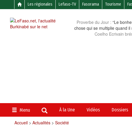
Les régionales
Lefaso-TV
Fasorama
Tourisme
Fa
Proverbe du Jour :
“Le bonheu
chose qui se multiplie quand il
Coelho Ecrivain brés
À la Une
Vidéos
Dossiers
Menu
Accueil
>
Actualités
>
Société