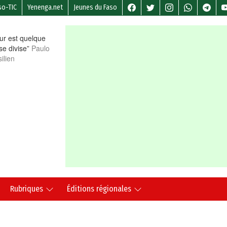
so-TIC
Yenenga.net
Jeunes du Faso
r est quelque
 se divise”
Paulo
ilien
Rubriques
Éditions régionales