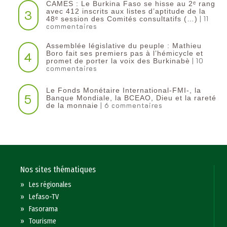
CAMES : Le Burkina Faso se hisse au 2ᵉ rang
3
avec 412 inscrits aux listes d’aptitude de la
| 11
48ᵉ session des Comités consultatifs (…)
commentaires
Assemblée législative du peuple : Mathieu
4
Boro fait ses premiers pas à l’hémicycle et
| 10
promet de porter la voix des Burkinabè
commentaires
Le Fonds Monétaire International-FMI-, la
5
Banque Mondiale, la BCEAO, Dieu et la rareté
| 6 commentaires
de la monnaie
Nos sites thématiques
»
Les régionales
»
Lefaso-TV
»
Fasorama
»
Tourisme