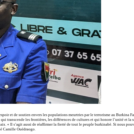
spoir et de soutien envers les populations meurtries par le terrorisme au Burkina F
nscende les frontières, les différences de cultures et qui honore l’unité et la soli
aix. « Il s’agit aussi de réaffirmer la fierté de tout le peuple burkinabè. Si nous pou
liné Camille Ouédraogo.