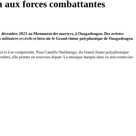
en aux forces combattantes
 15 décembre 2023 au Monument des martyrs, à Ouagadougou. Des artistes
s militaires et civils et bien sûr le Grand chœur polyphonique de Ouagadougou
’unir et à se comprendre. Pour Camille Ouédraogo, du Grand chœur polyphonique
 cendres, elle permet un nouveau départ. La musique marque dans ce sens toutes les