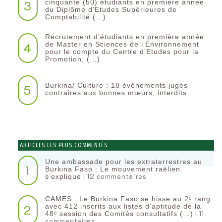
3
cinquante (50) étudiants en première année
du Diplôme d’Etudes Supérieures de
Comptabilité (…)
Recrutement d’étudiants en première année
4
de Master en Sciences de l’Environnement
pour le compte du Centre d’Etudes pour la
Promotion, (…)
Burkina/ Culture : 18 événements jugés
5
contraires aux bonnes mœurs, interdits
ARTICLES LES PLUS COMMENTÉS
Une ambassade pour les extraterrestres au
1
Burkina Faso : Le mouvement raëlien
| 12 commentaires
s’explique
CAMES : Le Burkina Faso se hisse au 2ᵉ rang
2
avec 412 inscrits aux listes d’aptitude de la
| 11
48ᵉ session des Comités consultatifs (…)
commentaires