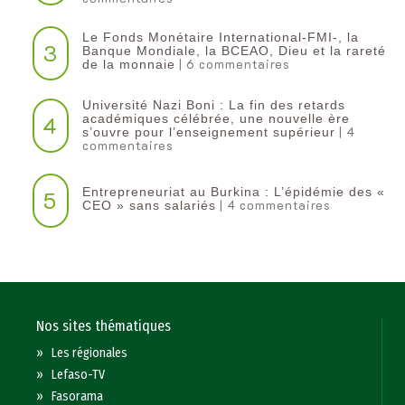
Le Fonds Monétaire International-FMI-, la
3
Banque Mondiale, la BCEAO, Dieu et la rareté
| 6 commentaires
de la monnaie
Université Nazi Boni : La fin des retards
4
académiques célébrée, une nouvelle ère
| 4
s’ouvre pour l’enseignement supérieur
commentaires
Entrepreneuriat au Burkina : L’épidémie des «
5
| 4 commentaires
CEO » sans salariés
Nos sites thématiques
»
Les régionales
»
Lefaso-TV
»
Fasorama