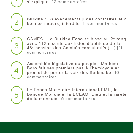
| 12 commentaires
s’explique
Burkina : 18 événements jugés contraires aux
2
| 11 commentaires
bonnes mœurs, interdits
CAMES : Le Burkina Faso se hisse au 2ᵉ rang
3
avec 412 inscrits aux listes d’aptitude de la
| 11
48ᵉ session des Comités consultatifs (…)
commentaires
Assemblée législative du peuple : Mathieu
4
Boro fait ses premiers pas à l’hémicycle et
| 10
promet de porter la voix des Burkinabè
commentaires
Le Fonds Monétaire International-FMI-, la
5
Banque Mondiale, la BCEAO, Dieu et la rareté
| 6 commentaires
de la monnaie