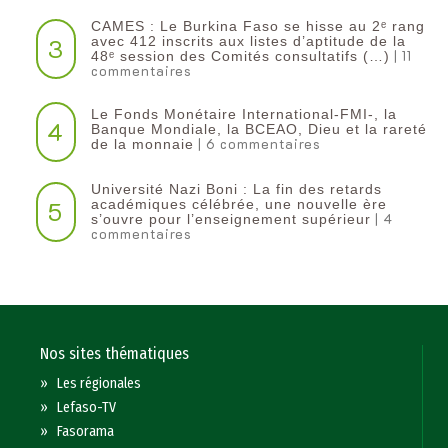
CAMES : Le Burkina Faso se hisse au 2ᵉ rang
3
avec 412 inscrits aux listes d’aptitude de la
| 11
48ᵉ session des Comités consultatifs (…)
commentaires
Le Fonds Monétaire International-FMI-, la
4
Banque Mondiale, la BCEAO, Dieu et la rareté
| 6 commentaires
de la monnaie
Université Nazi Boni : La fin des retards
5
académiques célébrée, une nouvelle ère
| 4
s’ouvre pour l’enseignement supérieur
commentaires
Nos sites thématiques
»
Les régionales
»
Lefaso-TV
»
Fasorama