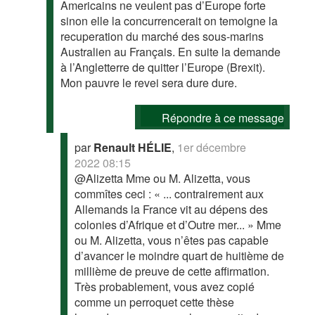
Americains ne veulent pas d’Europe forte
sinon elle la concurrencerait on temoigne la
recuperation du marché des sous-marins
Australien au Français. En suite la demande
à l’Angletterre de quitter l’Europe (Brexit).
Mon pauvre le revei sera dure dure.
Répondre à ce message
par
Renault HÉLIE
,
1er décembre
2022 08:15
@Alizetta Mme ou M. Alizetta, vous
commîtes ceci : « ... contrairement aux
Allemands la France vit au dépens des
colonies d’Afrique et d’Outre mer... » Mme
ou M. Alizetta, vous n’êtes pas capable
d’avancer le moindre quart de huitième de
millième de preuve de cette affirmation.
Très probablement, vous avez copié
comme un perroquet cette thèse