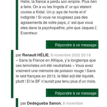
Helie, la france a perdu son empire. Plus rien
a faire. On a vu les lingots d’ or qui etaient
coules a Kidal. Un p ;ays de honte et d’
indignite ! Si vous ne rougissez pas des
agissements de votre pays, c’ est que vous
etes dans la psychopathie, pire que Jaques L’
Eventreur.
Répondre à ce message
par
Renault HÉLIE
,
8 novembre 2022 20:18
« Sans la France en Afrique, y’a longtemps que
ces terroristes ont été neutralisés » Vous avez
vraiment une mémoire de poisson rouge ! Sans
le raid français en 2013, le Mali eût été liquidé,
pfuitt ! Et le BF n’aurait pas tenu plus d’un mois.
Répondre à ce message
par
Dedegueba Sanon
,
8 novembre