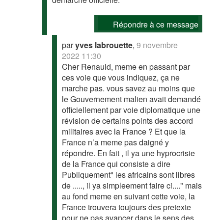
Répondre à ce message
par
yves labrouette
,
9 novembre
2022 11:30
Cher Renauld, meme en passant par
ces voie que vous indiquez, ça ne
marche pas. vous savez au moins que
le Gouvernement malien avait demandé
officiellement par voie diplomatique une
révision de certains points des accord
militaires avec la France ? Et que la
France n’a meme pas daigné y
répondre. En fait , il ya une hyprocrisie
de la France qui consiste a dire
Publiquement" les africains sont libres
de ....., il ya simpleement faire ci...." mais
au fond meme en suivant cette voie, la
France trouvera toujours des pretexte
pour ne pas avancer dans le sens des