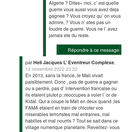
Algerie ? Dites= moi, c’ est quelle
guerre vous aussi vous avez deja
gagnee ? Vous croyez qu’ on vous
admire, ? Vous n’ etes pas un
foudre de guerre. Vous ne l’ avez
jamais ete du reste.
Répondre à ce message
par
Heli Jacques L’ Eventreur Complexe
,
12 novembre 2022 23:22
En 2013, sans la france, le Mali vivait
paisiblement. Donc , pas de guerre a gagner
ou a perdre, pas d’ intervention francaise ou
ils etaient plutot p ;reoccupes a voler l’ or de
Kidal. Qui a coupe le Mali en deux quand ;les
FAMA etaient en train de chicoter vos
miserables terroristes mal entraines, mal
habilles et mal nourris ? Tout se sait dans ce
village numerique planetaire. Reveillez- vous