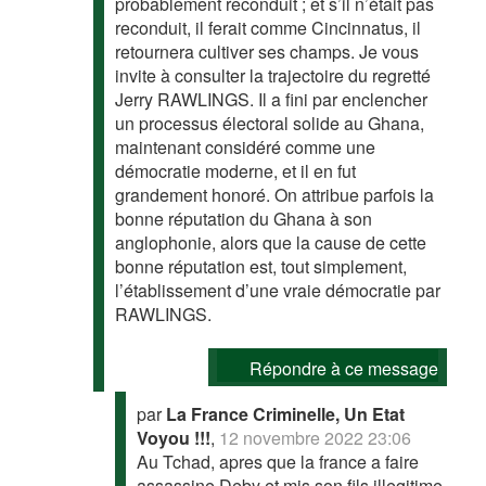
probablement reconduit ; et s’il n’était pas
reconduit, il ferait comme Cincinnatus, il
retournera cultiver ses champs. Je vous
invite à consulter la trajectoire du regretté
Jerry RAWLINGS. Il a fini par enclencher
un processus électoral solide au Ghana,
maintenant considéré comme une
démocratie moderne, et il en fut
grandement honoré. On attribue parfois la
bonne réputation du Ghana à son
anglophonie, alors que la cause de cette
bonne réputation est, tout simplement,
l’établissement d’une vraie démocratie par
RAWLINGS.
Répondre à ce message
par
La France Criminelle, Un Etat
Voyou !!!
,
12 novembre 2022 23:06
Au Tchad, apres que la france a faire
assassine Deby et mis son fils illegitime