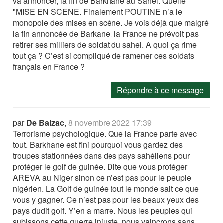
va annoncer, la fin de Barkhane au Sahel. Quelle
"MISE EN SCENE. Finalement POUTINE n’a le
monopole des mises en scène. Je vois déjà que malgré
la fin annoncée de Barkane, la France ne prévoit pas
retirer ses milliers de soldat du sahel. A quoi ça rime
tout ça ? C’est si compliqué de ramener ces soldats
français en France ?
Répondre à ce message
par
De Balzac
,
8 novembre 2022 17:39
Terrorisme psychologique. Que la France parte avec
tout. Barkhane est fini pourquoi vous gardez des
troupes stationnées dans des pays sahéliens pour
protéger le golf de guinée. Dite que vous protéger
AREVA au Niger sinon ce n’est pas pour le peuple
nigérien. La Golf de guinée tout le monde sait ce que
vous y gagner. Ce n’est pas pour les beaux yeux des
pays dudit golf. Y’en a marre. Nous les peuples qui
subissons cette guerre injuste, nous vaincrons sans