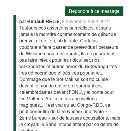
Répondre à ce message
par
Renault HÉLIE
,
8 novembre 2022 20:11
Toujours ces assertions surréalistes, et sans
jamais la moindre commencement de début de
preuve, ni de lieu, ni de date. Certains
voudraient faire passer de prétendus libérateurs
du Wakanda pour des ahuris, ils ne pourraient
pas faire mieux pour les ridiculiser, nos
wakandistes et autres héros du Botswanga très
très démocratique et très très populaire...
Dommage que le Sot-Mali se soit ridiculisé
devant le monde entier en reprenant ces
calembredaines devant l’ONU, j’ai honte pour
les Maliens. Ah, la la, les accusations
magiques... Il est vrai qu’au Congo-RDC, ça
peut permettre de faire lyncher une rivale «
2ème bureau » sur de fausses accusations, mais
je croyais le Sahel moins atteint par ce genre de
cinglerie.