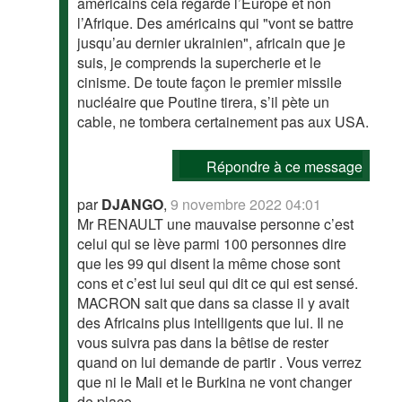
américains cela regarde l’Europe et non
l’Afrique. Des américains qui "vont se battre
jusqu’au dernier ukrainien", africain que je
suis, je comprends la supercherie et le
cinisme. De toute façon le premier missile
nucléaire que Poutine tirera, s’il pète un
cable, ne tombera certainement pas aux USA.
Répondre à ce message
par
DJANGO
,
9 novembre 2022 04:01
Mr RENAULT une mauvaise personne c’est
celui qui se lève parmi 100 personnes dire
que les 99 qui disent la même chose sont
cons et c’est lui seul qui dit ce qui est sensé.
MACRON sait que dans sa classe il y avait
des Africains plus intelligents que lui. Il ne
vous suivra pas dans la bêtise de rester
quand on lui demande de partir . Vous verrez
que ni le Mali et le Burkina ne vont changer
de place