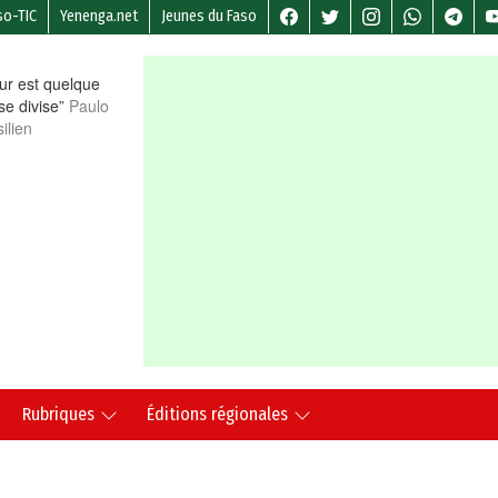
so-TIC
Yenenga.net
Jeunes du Faso
r est quelque
 se divise”
Paulo
ilien
Rubriques
Éditions régionales