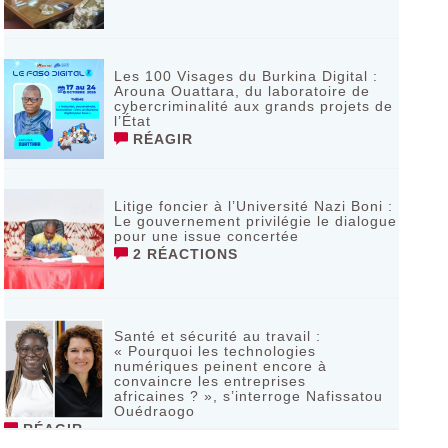
Les 100 Visages du Burkina Digital :
Arouna Ouattara, du laboratoire de
cybercriminalité aux grands projets de
l’État
RÉAGIR
Litige foncier à l’Université Nazi Boni :
Le gouvernement privilégie le dialogue
pour une issue concertée
2 RÉACTIONS
Santé et sécurité au travail :
« Pourquoi les technologies
numériques peinent encore à
convaincre les entreprises
africaines ? », s’interroge Nafissatou
Ouédraogo
RÉAGIR