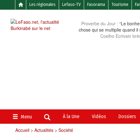
Les régionales
Lefaso-TV
Fasorama
Tourisme
Fa
Proverbe du Jour :
“Le bonheu
chose qui se multiplie quand il
Coelho Ecrivain brés
À la Une
Vidéos
Dossiers
Menu
Accueil
>
Actualités
>
Société