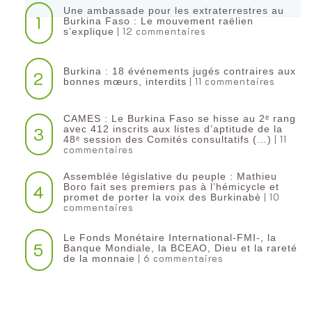
Une ambassade pour les extraterrestres au
1
Burkina Faso : Le mouvement raëlien
| 12 commentaires
s’explique
Burkina : 18 événements jugés contraires aux
2
| 11 commentaires
bonnes mœurs, interdits
CAMES : Le Burkina Faso se hisse au 2ᵉ rang
3
avec 412 inscrits aux listes d’aptitude de la
| 11
48ᵉ session des Comités consultatifs (…)
commentaires
Assemblée législative du peuple : Mathieu
4
Boro fait ses premiers pas à l’hémicycle et
| 10
promet de porter la voix des Burkinabè
commentaires
Le Fonds Monétaire International-FMI-, la
5
Banque Mondiale, la BCEAO, Dieu et la rareté
| 6 commentaires
de la monnaie