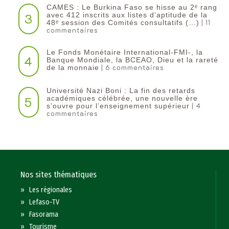
CAMES : Le Burkina Faso se hisse au 2ᵉ rang
3
avec 412 inscrits aux listes d’aptitude de la
| 11
48ᵉ session des Comités consultatifs (…)
commentaires
Le Fonds Monétaire International-FMI-, la
4
Banque Mondiale, la BCEAO, Dieu et la rareté
| 6 commentaires
de la monnaie
Université Nazi Boni : La fin des retards
5
académiques célébrée, une nouvelle ère
| 4
s’ouvre pour l’enseignement supérieur
commentaires
Nos sites thématiques
»
Les régionales
»
Lefaso-TV
»
Fasorama
»
Tourisme