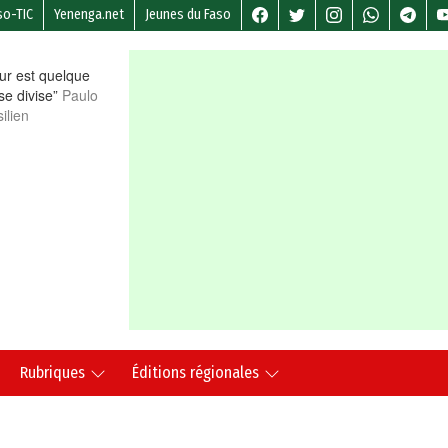
so-TIC
Yenenga.net
Jeunes du Faso
r est quelque
 se divise”
Paulo
ilien
Rubriques
Éditions régionales