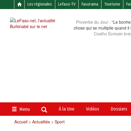
Les régionales
Lefaso-TV
Fasorama
Tourisme
Fa
Proverbe du Jour :
“Le bonheu
chose qui se multiplie quand il
Coelho Ecrivain brés
À la Une
Vidéos
Dossiers
Menu
Accueil
>
Actualités
>
Sport