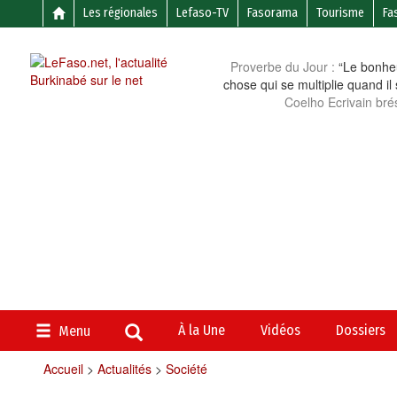
Les régionales
Lefaso-TV
Fasorama
Tourisme
Fa
Proverbe du Jour :
“Le bonheu
chose qui se multiplie quand il
Coelho Ecrivain brés
À la Une
Vidéos
Dossiers
Menu
Accueil
>
Actualités
>
Société