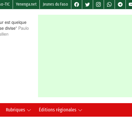
so-TIC
Yenenga.net
Jeunes du Faso
r est quelque
 se divise”
Paulo
ilien
Rubriques
Éditions régionales