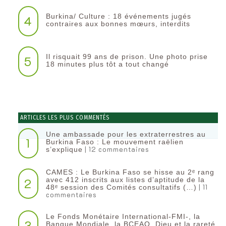
Burkina/ Culture : 18 événements jugés
4
contraires aux bonnes mœurs, interdits
Il risquait 99 ans de prison. Une photo prise
5
18 minutes plus tôt a tout changé
ARTICLES LES PLUS COMMENTÉS
Une ambassade pour les extraterrestres au
1
Burkina Faso : Le mouvement raëlien
| 12 commentaires
s’explique
CAMES : Le Burkina Faso se hisse au 2ᵉ rang
2
avec 412 inscrits aux listes d’aptitude de la
| 11
48ᵉ session des Comités consultatifs (…)
commentaires
Le Fonds Monétaire International-FMI-, la
3
Banque Mondiale, la BCEAO, Dieu et la rareté