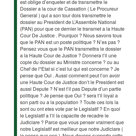
est oblige d’enqueter et de transmettre le
Dossier a la cour de Cassation ( Le Procureur
General ) qui a son tour dois transmettre le
dossier au President de L’Assemble National
(PAN) pour que ce dernier le transmet a la Haute
Cour De Justice . Pourquoi ? Nous savons tous
que le PAN est un poste politique ? N’es pas ?
Pensez vous que le PAN transmettra le dossier
a la Haute Cour de Justice ? Donnera t’il une
copie du dossier au Ministre concerne ? ou au
Chef de l"Etat si c’est lui qui est concerne ? Je
pense que Oui . Aussi comment peut t’on avoir
une Haute Cour de Justice don’t le President est
aussi Depute ? N’est t’il pas Depute d’un partie
politique ? Je pense que Oui ? sera t’il loyal a
son parti ou a la population ? Toute ces lois la
sont ou ont etes vote par le Legislatif ? En quoi
le Legislatif a t’il la capacite de recadre le
Judiciare ? Parce que vous penser vraiment que
notre Legislatif est meilleur que notre Judiciare (
je pense que non ). Nous devons supporte cette