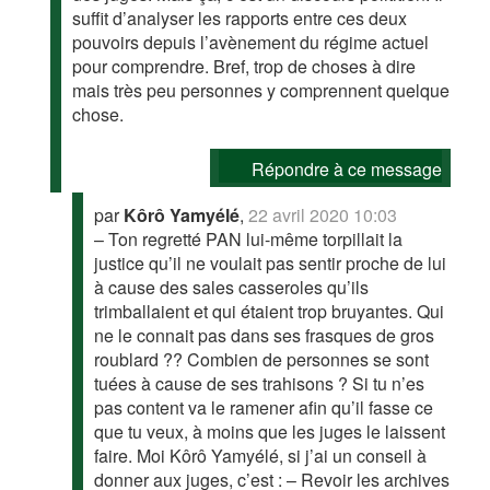
suffit d’analyser les rapports entre ces deux
pouvoirs depuis l’avènement du régime actuel
pour comprendre. Bref, trop de choses à dire
mais très peu personnes y comprennent quelque
chose.
Répondre à ce message
par
Kôrô Yamyélé
,
22 avril 2020 10:03
– Ton regretté PAN lui-même torpillait la
justice qu’il ne voulait pas sentir proche de lui
à cause des sales casseroles qu’ils
trimballaient et qui étaient trop bruyantes. Qui
ne le connait pas dans ses frasques de gros
roublard ?? Combien de personnes se sont
tuées à cause de ses trahisons ? Si tu n’es
pas content va le ramener afin qu’il fasse ce
que tu veux, à moins que les juges le laissent
faire. Moi Kôrô Yamyélé, si j’ai un conseil à
donner aux juges, c’est : – Revoir les archives