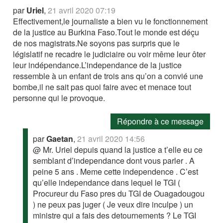
par
Uriel
,
21 avril 2020 07:19
Effectivement,le journaliste a bien vu le fonctionnement
de la justice au Burkina Faso.Tout le monde est déçu
de nos magistrats.Ne soyons pas surpris que le
législatif ne recadre le judiciaire ou voir même leur ôter
leur indépendance.L’independance de la justice
ressemble à un enfant de trois ans qu’on a convié une
bombe,il ne sait pas quoi faire avec et menace tout
personne qui le provoque.
Répondre à ce message
par
Gaetan
,
21 avril 2020 14:56
@ Mr. Uriel depuis quand la justice a t’elle eu ce
semblant d’independance dont vous parler . A
peine 5 ans . Meme cette independence . C’est
qu’elle independance dans lequel le TGI (
Procureur du Faso pres du TGI de Ouagadougou
) ne peux pas juger ( Je veux dire inculpe ) un
ministre qui a fais des detournements ? Le TGI