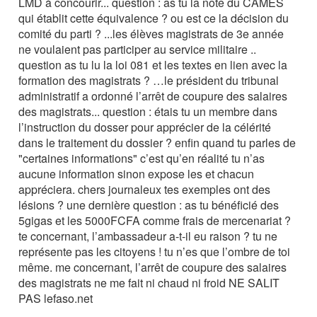
LMD à concourir... question : as tu la note du CAMES
qui établit cette équivalence ? ou est ce la décision du
comité du parti ? ...les élèves magistrats de 3e année
ne voulaient pas participer au service militaire ..
question as tu lu la loi 081 et les textes en lien avec la
formation des magistrats ? …le président du tribunal
administratif a ordonné l’arrêt de coupure des salaires
des magistrats... question : étais tu un membre dans
l’instruction du dosser pour apprécier de la célérité
dans le traitement du dossier ? enfin quand tu parles de
"certaines informations" c’est qu’en réalité tu n’as
aucune information sinon expose les et chacun
appréciera. chers journaleux tes exemples ont des
lésions ? une dernière question : as tu bénéficié des
5gigas et les 5000FCFA comme frais de mercenariat ?
te concernant, l’ambassadeur a-t-il eu raison ? tu ne
représente pas les citoyens ! tu n’es que l’ombre de toi
même. me concernant, l’arrêt de coupure des salaires
des magistrats ne me fait ni chaud ni froid NE SALIT
PAS lefaso.net