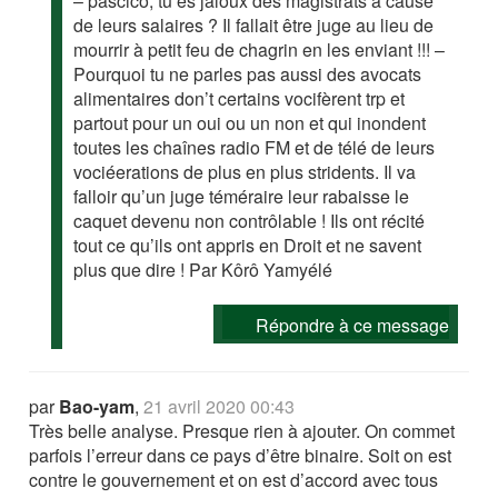
– pascico, tu es jaloux des magistrats à cause
de leurs salaires ? Il fallait être juge au lieu de
mourrir à petit feu de chagrin en les enviant !!! –
Pourquoi tu ne parles pas aussi des avocats
alimentaires don’t certains vocifèrent trp et
partout pour un oui ou un non et qui inondent
toutes les chaînes radio FM et de télé de leurs
vociéerations de plus en plus stridents. Il va
falloir qu’un juge téméraire leur rabaisse le
caquet devenu non contrôlable ! Ils ont récité
tout ce qu’ils ont appris en Droit et ne savent
plus que dire ! Par Kôrô Yamyélé
Répondre à ce message
par
Bao-yam
,
21 avril 2020 00:43
Très belle analyse. Presque rien à ajouter. On commet
parfois l’erreur dans ce pays d’être binaire. Soit on est
contre le gouvernement et on est d’accord avec tous