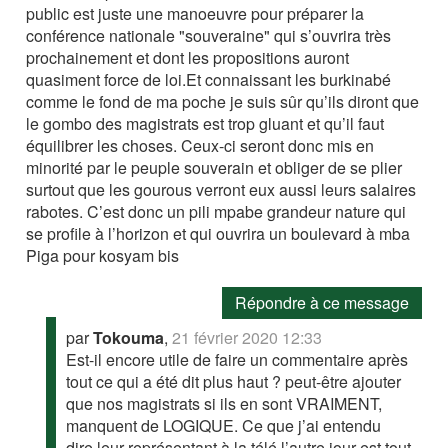
public est juste une manoeuvre pour préparer la
conférence nationale "souveraine" qui s’ouvrira très
prochainement et dont les propositions auront
quasiment force de loi.Et connaissant les burkinabé
comme le fond de ma poche je suis sûr qu’ils diront que
le gombo des magistrats est trop gluant et qu’il faut
équilibrer les choses. Ceux-ci seront donc mis en
minorité par le peuple souverain et obliger de se plier
surtout que les gourous verront eux aussi leurs salaires
rabotes. C’est donc un pili mpabe grandeur nature qui
se profile à l’horizon et qui ouvrira un boulevard à mba
Piga pour kosyam bis
Répondre à ce message
par
Tokouma
,
21 février 2020 12:33
Est-il encore utile de faire un commentaire après
tout ce qui a été dit plus haut ? peut-être ajouter
que nos magistrats si ils en sont VRAIMENT,
manquent de LOGIQUE. Ce que j’ai entendu
dire leur représentant à la télé l’autre jour est tout