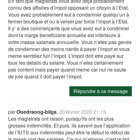
En tant que magistrats vous avez déjà probablement
connu des affaires d’impot opposant un citoyin à l’Etat.
Vous avez probablement eut à condamner quelqu’un à
fermer boutique et ou à verser par force l’impot à l’Etat.
Il y’ a des commerçants que vous avez eut à condmner
dont la marge beneficiaire annuelle est inferieure à
votre masse salariale annuuelle. Vous n’etes pas genés
de condamner des moins nantis à payer l’impot et vous
meme semblez fuir l’impot. L’impot doit etre payé sur
tous les details du salaire. Vous n’etes certainement
pas content mais payer quand meme car nul ne saute
de joie quand il doit payer l’impot.
Répondre à ce message
par
Ouedraoog-biiga
,
20 février 2020 21:15
Les magistrats ont raison, puisqu’ils ont les plus
grosses indemnités. Et puis, ils savent que l’application
de l’IUTS aux indemnités peut être le début le début de
ls miseà plat des salaires. Ce qui m’etonne, c’est le fait