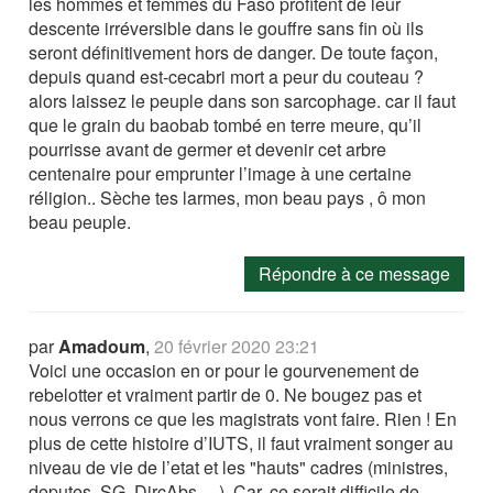
les hommes et femmes du Faso profitent de leur
descente irréversible dans le gouffre sans fin où ils
seront définitivement hors de danger. De toute façon,
depuis quand est-cecabri mort a peur du couteau ?
alors laissez le peuple dans son sarcophage. car il faut
que le grain du baobab tombé en terre meure, qu’il
pourrisse avant de germer et devenir cet arbre
centenaire pour emprunter l’image à une certaine
réligion.. Sèche tes larmes, mon beau pays , ô mon
beau peuple.
Répondre à ce message
par
Amadoum
,
20 février 2020 23:21
Voici une occasion en or pour le gourvenement de
rebelotter et vraiment partir de 0. Ne bougez pas et
nous verrons ce que les magistrats vont faire. Rien ! En
plus de cette histoire d’IUTS, il faut vraiment songer au
niveau de vie de l’etat et les "hauts" cadres (ministres,
deputes, SG, DircAbs, ...). Car, ce serait difficile de