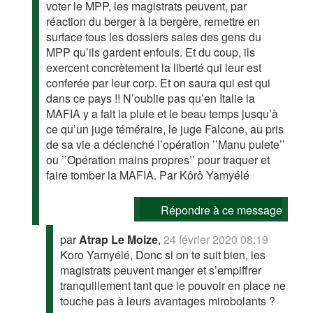
voter le MPP, les magistrats peuvent, par
réaction du berger à la bergère, remettre en
surface tous les dossiers sales des gens du
MPP qu’ils gardent enfouis. Et du coup, ils
exercent concrètement la liberté qui leur est
conferée par leur corp. Et on saura qui est qui
dans ce pays !! N’oublie pas qu’en Italie la
MAFIA y a fait la pluie et le beau temps jusqu’à
ce qu’un juge téméraire, le juge Falcone, au pris
de sa vie a déclenché l’opération ’’Manu pulete’’
ou ’’Opération mains propres’’ pour traquer et
faire tomber la MAFIA. Par Kôrô Yamyélé
Répondre à ce message
par
Atrap Le Moize
,
24 février 2020 08:19
Koro Yamyélé, Donc si on te suit bien, les
magistrats peuvent manger et s’empiffrer
tranquillement tant que le pouvoir en place ne
touche pas à leurs avantages mirobolants ?