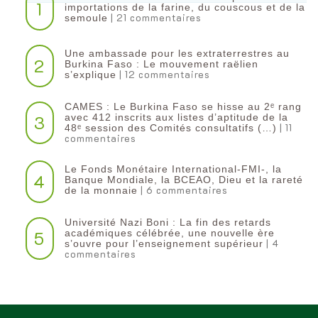
1
importations de la farine, du couscous et de la
| 21 commentaires
semoule
Une ambassade pour les extraterrestres au
2
Burkina Faso : Le mouvement raëlien
| 12 commentaires
s’explique
CAMES : Le Burkina Faso se hisse au 2ᵉ rang
3
avec 412 inscrits aux listes d’aptitude de la
| 11
48ᵉ session des Comités consultatifs (…)
commentaires
Le Fonds Monétaire International-FMI-, la
4
Banque Mondiale, la BCEAO, Dieu et la rareté
| 6 commentaires
de la monnaie
Université Nazi Boni : La fin des retards
5
académiques célébrée, une nouvelle ère
| 4
s’ouvre pour l’enseignement supérieur
commentaires