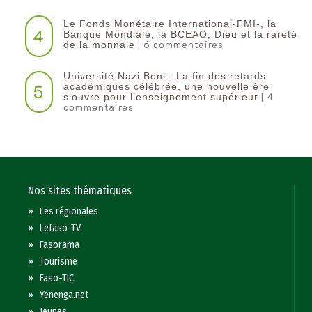
Le Fonds Monétaire International-FMI-, la
4
Banque Mondiale, la BCEAO, Dieu et la rareté
| 6 commentaires
de la monnaie
Université Nazi Boni : La fin des retards
5
académiques célébrée, une nouvelle ère
| 4
s’ouvre pour l’enseignement supérieur
commentaires
Nos sites thématiques
»
Les régionales
»
Lefaso-TV
»
Fasorama
»
Tourisme
»
Faso-TIC
»
Yenenga.net
»
Jeunes