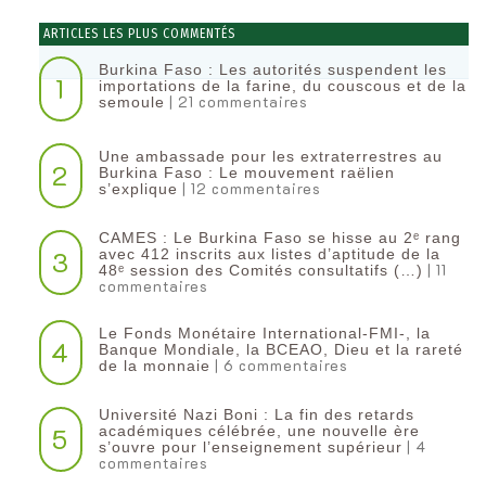
ARTICLES LES PLUS COMMENTÉS
Burkina Faso : Les autorités suspendent les
1
importations de la farine, du couscous et de la
| 21 commentaires
semoule
Une ambassade pour les extraterrestres au
2
Burkina Faso : Le mouvement raëlien
| 12 commentaires
s’explique
CAMES : Le Burkina Faso se hisse au 2ᵉ rang
3
avec 412 inscrits aux listes d’aptitude de la
| 11
48ᵉ session des Comités consultatifs (…)
commentaires
Le Fonds Monétaire International-FMI-, la
4
Banque Mondiale, la BCEAO, Dieu et la rareté
| 6 commentaires
de la monnaie
Université Nazi Boni : La fin des retards
5
académiques célébrée, une nouvelle ère
| 4
s’ouvre pour l’enseignement supérieur
commentaires