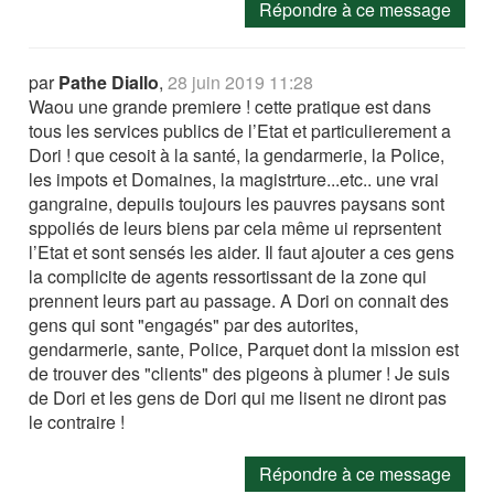
Répondre à ce message
par
Pathe Diallo
,
28 juin 2019 11:28
Waou une grande premiere ! cette pratique est dans
tous les services publics de l’Etat et particulierement a
Dori ! que cesoit à la santé, la gendarmerie, la Police,
les impots et Domaines, la magistrture...etc.. une vrai
gangraine, depuiis toujours les pauvres paysans sont
sppoliés de leurs biens par cela même ui reprsentent
l’Etat et sont sensés les aider. Il faut ajouter a ces gens
la complicite de agents ressortissant de la zone qui
prennent leurs part au passage. A Dori on connait des
gens qui sont "engagés" par des autorites,
gendarmerie, sante, Police, Parquet dont la mission est
de trouver des "clients" des pigeons à plumer ! Je suis
de Dori et les gens de Dori qui me lisent ne diront pas
le contraire !
Répondre à ce message