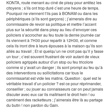
KONTA, route menant au ciné de pissy pour arrêtez les
citoyens ; s’ils ont trop duré c’est une heure de temps.
Pourquoi ne viennent t’ils pas à BONAM ou dans les
périphériques (s’ils sont garçons) ; j’aimerais dire au
commissaire de revoir sa politique et mettre l’accent
plus sur la sécurité dans pissy au lieu d’envoyer ces
policiers s’accrocher au feu toute la demie journée car
ils viennent à 7H30 pour repartir à 12H30, et comme
cela ils iront dire à leurs épouses à la maison qu’ils son
allés au travail ; Et si quelqu’un ne croit pas qu’il y fasse
un tour ; c’est souvent frustrant de voir autant de vieux
policiers agrippés autour d’un stop ou feu tricolore
comme si y’avait un danger ; ils sont prompt au feu qu’à
des interventions ou sollicitations car tous le
commissariat est vide les matins. Question : quel est le
véritable travail d’un policier ? est ce pour réprimander,
conseiller ; ou jouer au connaisseurs car on peut jamais
discuter avec eux car ils maîtrisent le droit hein ! ou
carrément des racketteurs ; j’aimerais être là au partage
du butin ! non pardon du Gain.