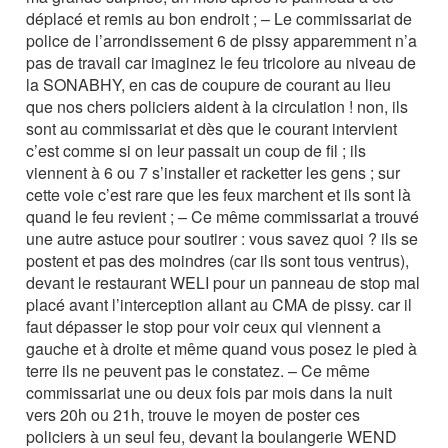
déplacé et remis au bon endroit ; – Le commissariat de
police de l’arrondissement 6 de pissy apparemment n’a
pas de travail car imaginez le feu tricolore au niveau de
la SONABHY, en cas de coupure de courant au lieu
que nos chers policiers aident à la circulation ! non, ils
sont au commissariat et dès que le courant intervient
c’est comme si on leur passait un coup de fil ; ils
viennent à 6 ou 7 s’installer et racketter les gens ; sur
cette voie c’est rare que les feux marchent et ils sont là
quand le feu revient ; – Ce même commissariat a trouvé
une autre astuce pour soutirer : vous savez quoi ? ils se
postent et pas des moindres (car ils sont tous ventrus),
devant le restaurant WELI pour un panneau de stop mal
placé avant l’interception allant au CMA de pissy. car il
faut dépasser le stop pour voir ceux qui viennent a
gauche et à droite et même quand vous posez le pied à
terre ils ne peuvent pas le constatez. – Ce même
commissariat une ou deux fois par mois dans la nuit
vers 20h ou 21h, trouve le moyen de poster ces
policiers à un seul feu, devant la boulangerie WEND