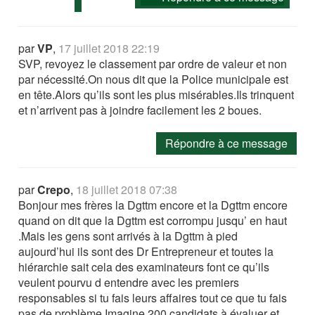
par
VP
,
17 juillet 2018 22:19
SVP, revoyez le classement par ordre de valeur et non
par nécessité.On nous dit que la Police municipale est
en tête.Alors qu’ils sont les plus misérables.Ils trinquent
et n’arrivent pas à joindre facilement les 2 boues.
Répondre à ce message
par
Crepo
,
18 juillet 2018 07:38
Bonjour mes frères la Dgttm encore et la Dgttm encore
quand on dit que la Dgttm est corrompu jusqu’ en haut
.Mais les gens sont arrivés à la Dgttm à pied
aujourd’hui ils sont des Dr Entrepreneur et toutes la
hiérarchie sait cela des examinateurs font ce qu’ils
veulent pourvu d entendre avec les premiers
responsables si tu fais leurs affaires tout ce que tu fais
pas de problème.Imagine 200 candidats à évaluer et