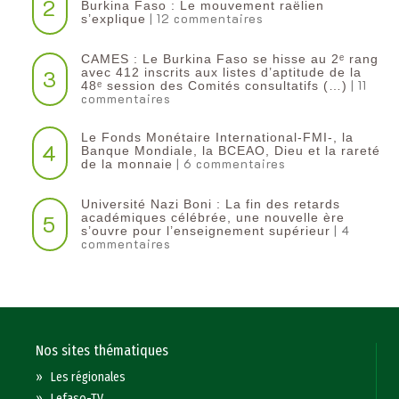
2
Burkina Faso : Le mouvement raëlien
| 12 commentaires
s’explique
CAMES : Le Burkina Faso se hisse au 2ᵉ rang
3
avec 412 inscrits aux listes d’aptitude de la
| 11
48ᵉ session des Comités consultatifs (…)
commentaires
Le Fonds Monétaire International-FMI-, la
4
Banque Mondiale, la BCEAO, Dieu et la rareté
| 6 commentaires
de la monnaie
Université Nazi Boni : La fin des retards
5
académiques célébrée, une nouvelle ère
| 4
s’ouvre pour l’enseignement supérieur
commentaires
Nos sites thématiques
»
Les régionales
»
Lefaso-TV