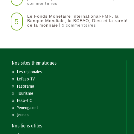
commentaires
Le Fonds Monétaire International-FMI-, la
5
Banque Mondiale, la BCEAO, Dieu et la rareté
| 6 commentaires
de la monnaie
Nos sites thématiques
»
Les régionales
»
Lefaso-TV
»
Fasorama
»
Tourisme
»
Faso-TIC
»
Yenenga.net
»
Jeunes
Nos liens utiles