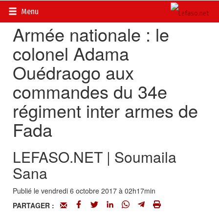
Accueil
>
Actualités
>
Société
Menu
Armée nationale : le
colonel Adama
Ouédraogo aux
commandes du 34e
régiment inter armes de
Fada
LEFASO.NET | Soumaila
Sana
Publié le vendredi 6 octobre 2017 à 02h17min
PARTAGER :