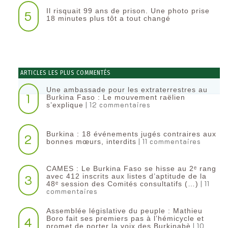
Il risquait 99 ans de prison. Une photo prise
5
18 minutes plus tôt a tout changé
ARTICLES LES PLUS COMMENTÉS
Une ambassade pour les extraterrestres au
1
Burkina Faso : Le mouvement raëlien
| 12 commentaires
s’explique
Burkina : 18 événements jugés contraires aux
2
| 11 commentaires
bonnes mœurs, interdits
CAMES : Le Burkina Faso se hisse au 2ᵉ rang
3
avec 412 inscrits aux listes d’aptitude de la
| 11
48ᵉ session des Comités consultatifs (…)
commentaires
Assemblée législative du peuple : Mathieu
4
Boro fait ses premiers pas à l’hémicycle et
| 10
promet de porter la voix des Burkinabè