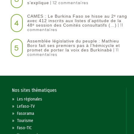
| 12 commentaires
s’explique
CAMES : Le Burkina Faso se hisse au 2ᵉ rang
4
avec 412 inscrits aux listes d’aptitude de la
| 11
48ᵉ session des Comités consultatifs (…)
commentaires
Assemblée législative du peuple : Mathieu
5
Boro fait ses premiers pas à l’hémicycle et
| 11
promet de porter la voix des Burkinabè
commentaires
Nos sites thématiques
»
Les régionales
»
Lefaso-TV
»
Fasorama
»
Tourisme
»
Faso-TIC