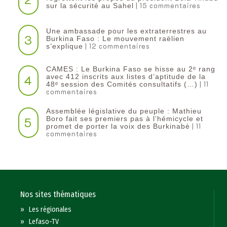
| 15 commentaires
sur la sécurité au Sahel
Une ambassade pour les extraterrestres au
3
Burkina Faso : Le mouvement raëlien
| 12 commentaires
s’explique
CAMES : Le Burkina Faso se hisse au 2ᵉ rang
4
avec 412 inscrits aux listes d’aptitude de la
| 11
48ᵉ session des Comités consultatifs (…)
commentaires
Assemblée législative du peuple : Mathieu
5
Boro fait ses premiers pas à l’hémicycle et
| 11
promet de porter la voix des Burkinabè
commentaires
Nos sites thématiques
»
Les régionales
»
Lefaso-TV