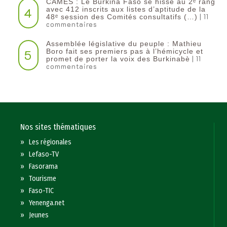
CAMES : Le Burkina Faso se hisse au 2ᵉ rang
4
avec 412 inscrits aux listes d’aptitude de la
| 11
48ᵉ session des Comités consultatifs (…)
commentaires
Assemblée législative du peuple : Mathieu
5
Boro fait ses premiers pas à l’hémicycle et
| 11
promet de porter la voix des Burkinabè
commentaires
Nos sites thématiques
»
Les régionales
»
Lefaso-TV
»
Fasorama
»
Tourisme
»
Faso-TIC
»
Yenenga.net
»
Jeunes